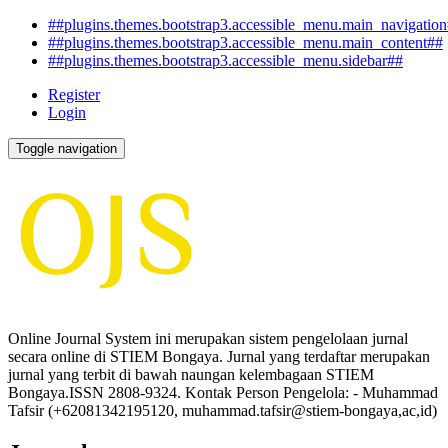
##plugins.themes.bootstrap3.accessible_menu.main_navigatio
##plugins.themes.bootstrap3.accessible_menu.main_content##
##plugins.themes.bootstrap3.accessible_menu.sidebar##
Register
Login
Toggle navigation
Online Journal System ini merupakan sistem pengelolaan jurnal
secara online di STIEM Bongaya. Jurnal yang terdaftar merupakan
jurnal yang terbit di bawah naungan kelembagaan STIEM
Bongaya.ISSN 2808-9324. Kontak Person Pengelola: - Muhammad
Tafsir (+62081342195120, muhammad.tafsir@stiem-bongaya,ac,id)