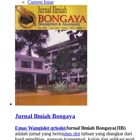
Current Issue
Jurnal Ilmiah Bongaya
Emas Wangi
slot qris
slot
Jurnal Ilmiah Bongaya(JIB)
adalah jurnal yang berisi
situs slot
tulisan yang diangkat dari
hasil penelitian, gagasan konseptual, kajian dan aplikasi teori