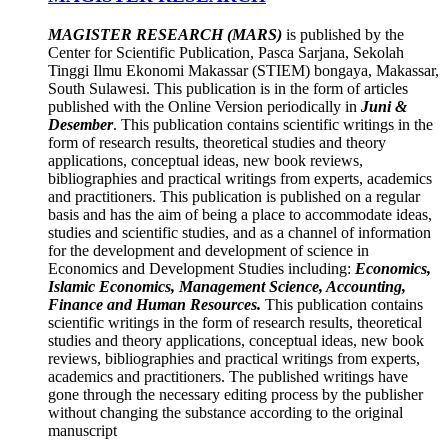
MAGISTER RESEARCH (MARS)
is published by the
Center for Scientific Publication, Pasca Sarjana, Sekolah
Tinggi Ilmu Ekonomi Makassar (STIEM) bongaya, Makassar,
South Sulawesi. This publication is in the form of articles
published with the Online Version periodically in
Juni &
Desember
. This publication contains scientific writings in the
form of research results, theoretical studies and theory
applications, conceptual ideas, new book reviews,
bibliographies and practical writings from experts, academics
and practitioners. This publication is published on a regular
basis and has the aim of being a place to accommodate ideas,
studies and scientific studies, and as a channel of information
for the development and development of science in
Economics and Development Studies including:
Economics,
Islamic Economics, Management Science, Accounting,
Finance and Human Resources.
This publication contains
scientific writings in the form of research results, theoretical
studies and theory applications, conceptual ideas, new book
reviews, bibliographies and practical writings from experts,
academics and practitioners. The published writings have
gone through the necessary editing process by the publisher
without changing the substance according to the original
manuscript