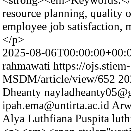
resource planning, quality o
employee job satisfaction, 
</p>
2025-08-06T00:00:00+00:
rahmawati
https://ojs.stiem
MSDM/article/view/652
20
Dheanty
nayladheanty05@
ipah.ema@untirta.ac.id
Arw
Alya Luthfiana Puspita
lut