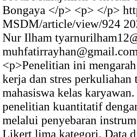
Bongaya </p> <p> </p>
htt
MSDM/article/view/924
20
Nur Ilham
tyarnurilham12
muhfatirrayhan@gmail.co
<p>Penelitian ini mengarah
kerja dan stres perkuliaha
mahasiswa kelas karyawan.
penelitian kuantitatif den
melalui penyebaran instrum
Likert lima kategori. Data