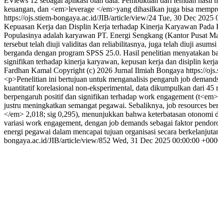
EViews 12 sebagai aplikasi olah data. Pembuktian dari temuan hasil m
keuangan, dan <em>leverage </em>yang dihasilkan juga bisa mempredi
https://ojs.stiem-bongaya.ac.id/JIB/article/view/24
Tue, 30 Dec 2025 
Kepuasan Kerja dan Displin Kerja terhadap Kinerja Karyawan Pad
Populasinya adalah karyawan PT. Energi Sengkang (Kantor Pusat Ma
tersebut telah diuji validitas dan reliabilitasnya, juga telah diuji as
berganda dengan program SPSS 25.0. Hasil penelitian menyatakan bah
signifikan terhadap kinerja karyawan, kepusan kerja dan disiplin kerj
Fardhan Kamal
Copyright (c) 2026 Jurnal Ilmiah Bongaya
https://oj
<p>Penelitian ini bertujuan untuk menganalisis pengaruh job deman
kuantitatif korelasional non-eksperimental, data dikumpulkan dari 4
berpengaruh positif dan signifikan terhadap work engagement (t<em
justru meningkatkan semangat pegawai. Sebaliknya, job resources 
</em> 2,018; sig 0,295), menunjukkan bahwa keterbatasan otonomi da
variasi work engagement, dengan job demands sebagai faktor pendor
energi pegawai dalam mencapai tujuan organisasi secara berkelanjuta
bongaya.ac.id/JIB/article/view/852
Wed, 31 Dec 2025 00:00:00 +000