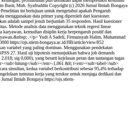
n keuangan, profitabilitas pun demikian dapat memprediksi kesulitan
in Basir, Muh. Syafruddin
Copyright (c) 2026 Jurnal Ilmiah Bongaya
Penelitian ini bertujuan untuk mengetahui apakah Pengaruh
menggunakan data primer yang diperoleh dari kuesioner.
n adalah sampel jenuh berjumlah 35 responden. Hasil kuesioner
isitas. Metode analisis data menggunakan teknik regresi linear
 karyawan, kemudian disiplin kerja berpengaruh positif dan
karyawan.&nbsp; .</p>
Yudi A Sadeli, Firmansyah Halim, Muhammad
+0000
https://ojs.stiem-bongaya.ac.id/JIB/article/view/852
tukan variabel yang paling dominan. Menggunakan pendekatan
ui SPSS 27. Hasil uji hipotesis menunjukkan bahwa job demands
18; sig 0,000), yang berarti kejelasan peran dan tantangan tugas
t<em><sub>hitung</sub></em>-1,061 &lt; t<em><sub>tabel</sub>
ra simultan, kedua variabel berkontribusi sebesar 95,4% terhadap
gelolaan tuntutan kerja yang terukur untuk menjaga dedikasi dan
6 Jurnal Ilmiah Bongaya
https://ojs.stiem-