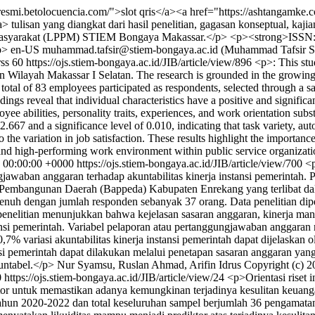
esmi.betolocuencia.com/">slot qris</a><a href="https://ashtangamke.c
 tulisan yang diangkat dari hasil penelitian, gagasan konseptual, kaji
a Masyarakat (LPPM) STIEM Bongaya Makassar.</p> <p><strong>ISSN
p>
en-US
muhammad.tafsir@stiem-bongaya.ac.id (Muhammad Tafsir 
rss
60
https://ojs.stiem-bongaya.ac.id/JIB/article/view/896
<p>: This stu
n Wilayah Makassar I Selatan. The research is grounded in the growing 
total of 83 employees participated as respondents, selected through a s
ngs reveal that individual characteristics have a positive and significan
ee abilities, personality traits, experiences, and work orientation substa
f 2.667 and a significance level of 0.010, indicating that task variety, a
to the variation in job satisfaction. These results highlight the impor
and high-performing work environment within public service organizat
 00:00:00 +0000
https://ojs.stiem-bongaya.ac.id/JIB/article/view/700
<p
ngjawaban anggaran terhadap akuntabilitas kinerja instansi pemerintah.
an Pembangunan Daerah (Bappeda) Kabupaten Enrekang yang terlibat 
uh dengan jumlah responden sebanyak 37 orang. Data penelitian dipe
penelitian menunjukkan bahwa kejelasan sasaran anggaran, kinerja man
stansi pemerintah. Variabel pelaporan atau pertanggungjawaban anggaran
% variasi akuntabilitas kinerja instansi pemerintah dapat dijelaskan ole
i pemerintah dapat dilakukan melalui penetapan sasaran anggaran yang j
untabel.</p>
Nur Syamsu, Ruslan Ahmad, Arifin Idrus
Copyright (c) 
0
https://ojs.stiem-bongaya.ac.id/JIB/article/view/24
<p>Orientasi riset 
r untuk memastikan adanya kemungkinan terjadinya kesulitan keuangan 
ahun 2020-2022 dan total keseluruhan sampel berjumlah 36 pengamatan