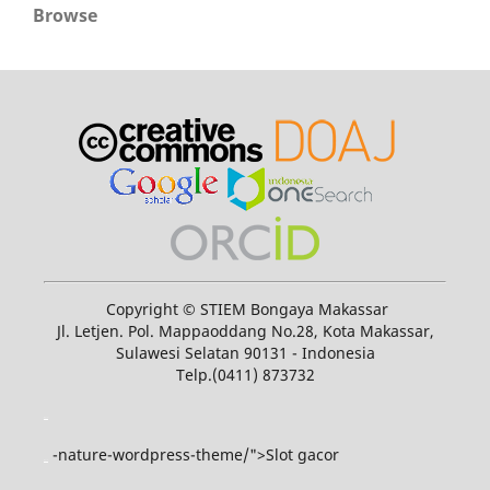
Browse
Copyright © STIEM Bongaya Makassar
Jl. Letjen. Pol. Mappaoddang No.28, Kota Makassar,
Sulawesi Selatan 90131 - Indonesia
Telp.(0411) 873732
slot gacor
-nature-wordpress-theme/">Slot gacor
slot gacor